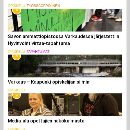
OPISKELU
TYÖSSÄOPPIMINEN
4
Savon ammattiopistossa Varkaudessa järjestettiin
Hyvinvointivirtaa-tapahtuma
OPISKELU
TAPAHTUMAT
5
Varkaus – Kaupunki opiskelijan silmin
OPISKELU
6
Media-ala opettajien näkökulmasta
OPISKELU