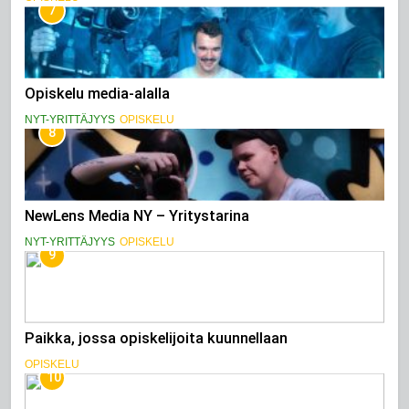
7
Opiskelu media-alalla
NYT-YRITTÄJYYS
OPISKELU
8
NewLens Media NY – Yritystarina
NYT-YRITTÄJYYS
OPISKELU
9
Paikka, jossa opiskelijoita kuunnellaan
OPISKELU
10