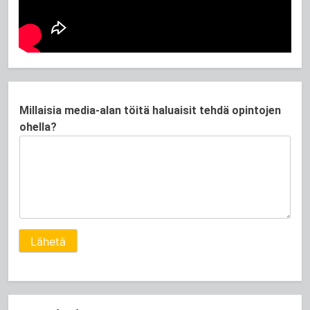
t
Millaisia media-alan töitä haluaisit tehdä opintojen
ö
ohella?
i
t
ä
t
ö
i
t
Lähetä
ä
o
h
e