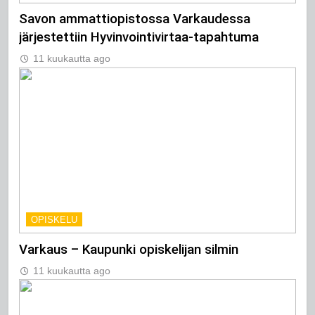
Savon ammattiopistossa Varkaudessa
järjestettiin Hyvinvointivirtaa-tapahtuma
11 kuukautta ago
OPISKELU
Varkaus – Kaupunki opiskelijan silmin
11 kuukautta ago