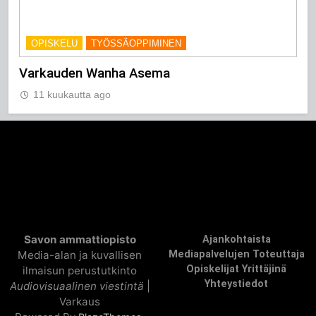
OPISKELU
TYÖSSÄOPPIMINEN
Varkauden Wanha Asema
11 kuukautta ago
Savon ammattiopisto
Ajankohtaista
Media-alan ja kuvallisen
Mediapalvelujen Toteuttaja
Opiskelijat Yrittäjinä
ilmaisun perustutkinto
Yhteystiedot
Audiovisuaalinen viestintä
|
Varkaus