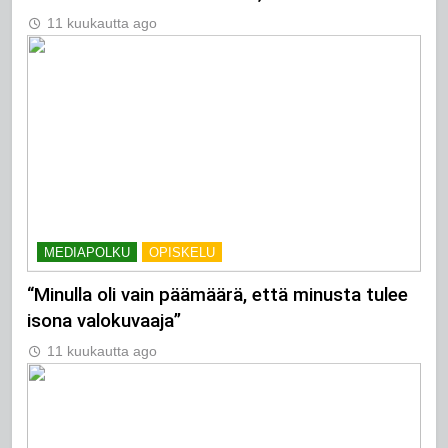
11 kuukautta ago
MEDIAPOLKU
OPISKELU
“Minulla oli vain päämäärä, että minusta tulee
isona valokuvaaja”
11 kuukautta ago