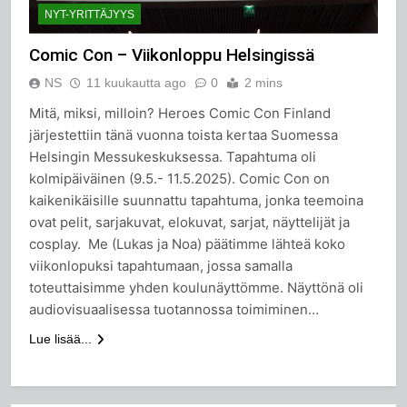
NYT-YRITTÄJYYS
Comic Con – Viikonloppu Helsingissä
NS
11 kuukautta ago
0
2 mins
Mitä, miksi, milloin? Heroes Comic Con Finland
järjestettiin tänä vuonna toista kertaa Suomessa
Helsingin Messukeskuksessa. Tapahtuma oli
kolmipäiväinen (9.5.- 11.5.2025). Comic Con on
kaikenikäisille suunnattu tapahtuma, jonka teemoina
ovat pelit, sarjakuvat, elokuvat, sarjat, näyttelijät ja
cosplay. Me (Lukas ja Noa) päätimme lähteä koko
viikonlopuksi tapahtumaan, jossa samalla
toteuttaisimme yhden koulunäyttömme. Näyttönä oli
audiovisuaalisessa tuotannossa toimiminen…
Lue lisää...