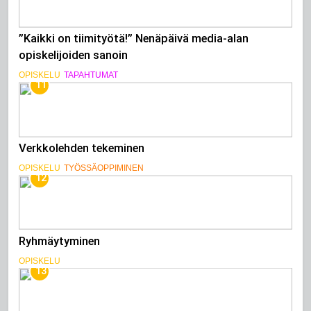
”Kaikki on tiimityötä!” Nenäpäivä media-alan
opiskelijoiden sanoin
OPISKELU
TAPAHTUMAT
11
Verkkolehden tekeminen
OPISKELU
TYÖSSÄOPPIMINEN
12
Ryhmäytyminen
OPISKELU
13