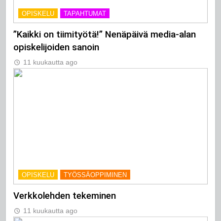
OPISKELU
TAPAHTUMAT
”Kaikki on tiimityötä!” Nenäpäivä media-alan
opiskelijoiden sanoin
11 kuukautta ago
OPISKELU
TYÖSSÄOPPIMINEN
Verkkolehden tekeminen
11 kuukautta ago