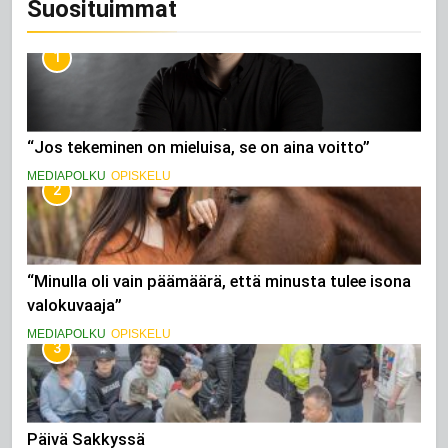
Suosituimmat
l
l
a
1
?
“Jos tekeminen on mieluisa, se on aina voitto”
MEDIAPOLKU
OPISKELU
2
“Minulla oli vain päämäärä, että minusta tulee isona
valokuvaaja”
MEDIAPOLKU
OPISKELU
3
Päivä Sakkyssä