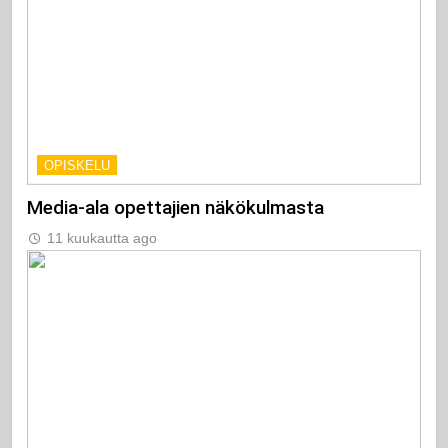
OPISKELU
Media-ala opettajien näkökulmasta
11 kuukautta ago