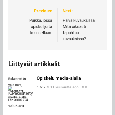
Previous:
Next:
Artikkelien
selaus
Paikka, jossa
Päivä kuvauksissa:
opiskelijoita
Mitä oikeasti
kuunnellaan
tapahtuu
kuvauksissa?
Liittyvät artikkelit
Opiskelu media-alalla
Rakennettu
valokuva,
NS
11 kuukautta ago
0
toteutettu
media-alalla.