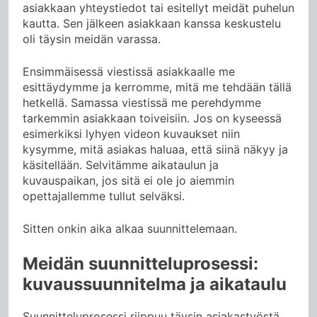
asiakkaan yhteystiedot tai esitellyt meidät puhelun
kautta. Sen jälkeen asiakkaan kanssa keskustelu
oli täysin meidän varassa.
Ensimmäisessä viestissä asiakkaalle me
esittäydymme ja kerromme, mitä me tehdään tällä
hetkellä. Samassa viestissä me perehdymme
tarkemmin asiakkaan toiveisiin. Jos on kyseessä
esimerkiksi lyhyen videon kuvaukset niin
kysymme, mitä asiakas haluaa, että siinä näkyy ja
käsitellään. Selvitämme aikataulun ja
kuvauspaikan, jos sitä ei ole jo aiemmin
opettajallemme tullut selväksi.
Sitten onkin aika alkaa suunnittelemaan.
Meidän suunnitteluprosessi:
kuvaussuunnitelma ja aikataulu
Suunnitteluprosessi riippuu täysin asiakastyöstä,