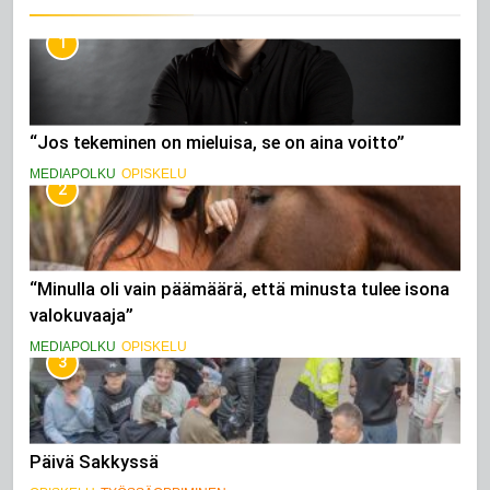
M
i
1
l
l
a
“Jos tekeminen on mieluisa, se on aina voitto”
i
s
MEDIAPOLKU
OPISKELU
2
i
a
“Minulla oli vain päämäärä, että minusta tulee isona
valokuvaaja”
MEDIAPOLKU
OPISKELU
3
Päivä Sakkyssä