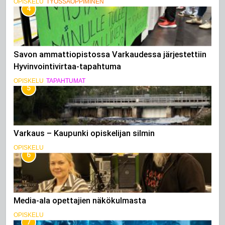
OPISKELU
TYÖSSÄOPPIMINEN
4
Savon ammattiopistossa Varkaudessa järjestettiin
Hyvinvointivirtaa-tapahtuma
OPISKELU
TAPAHTUMAT
5
Varkaus – Kaupunki opiskelijan silmin
OPISKELU
6
Media-ala opettajien näkökulmasta
OPISKELU
7