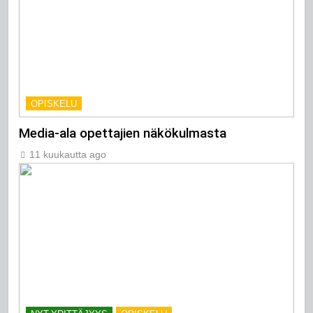
OPISKELU
Media-ala opettajien näkökulmasta
11 kuukautta ago