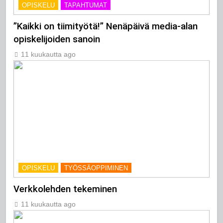
OPISKELU
TAPAHTUMAT
”Kaikki on tiimityötä!” Nenäpäivä media-alan
opiskelijoiden sanoin
11 kuukautta ago
OPISKELU
TYÖSSÄOPPIMINEN
Verkkolehden tekeminen
11 kuukautta ago