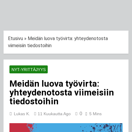
Etusivu
»
Meidän luova työvirta: yhteydenotosta
viimeisiin tiedostoihin
NYT-YRITTÄJYYS
Meidän luova työvirta:
yhteydenotosta viimeisiin
tiedostoihin
0
Lukas K.
11 Kuukautta Ago
5 Mins