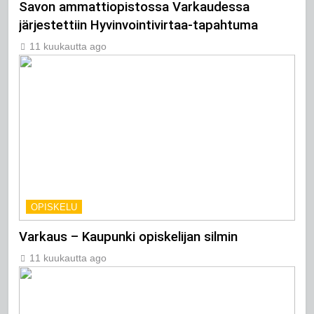
Savon ammattiopistossa Varkaudessa
järjestettiin Hyvinvointivirtaa-tapahtuma
11 kuukautta ago
OPISKELU
Varkaus – Kaupunki opiskelijan silmin
11 kuukautta ago