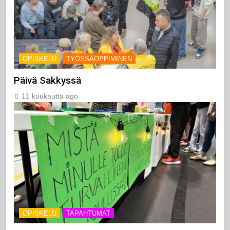
OPISKELU
TYÖSSÄOPPIMINEN
Päivä Sakkyssä
11 kuukautta ago
OPISKELU
TAPAHTUMAT