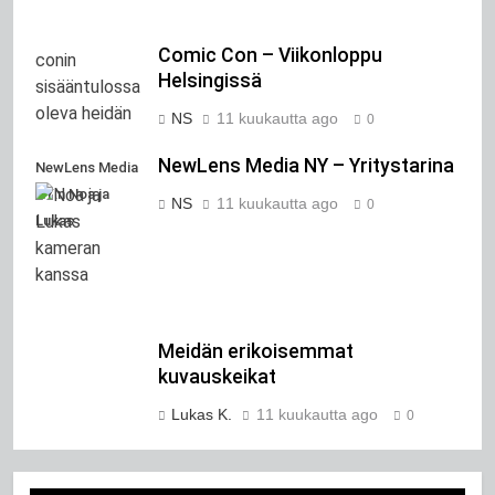
Comic Con – Viikonloppu
Helsingissä
NS
11 kuukautta ago
0
NewLens Media NY – Yritystarina
NewLens Media
NY:n Noa ja
NS
11 kuukautta ago
0
Lukas
Meidän erikoisemmat
kuvauskeikat
Lukas K.
11 kuukautta ago
0