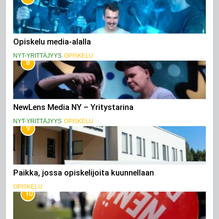
Opiskelu media-alalla
NYT-YRITTÄJYYS
OPISKELU
8
NewLens Media NY – Yritystarina
NYT-YRITTÄJYYS
OPISKELU
9
Paikka, jossa opiskelijoita kuunnellaan
OPISKELU
10