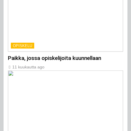
OPISKELU
Paikka, jossa opiskelijoita kuunnellaan
11 kuukautta ago