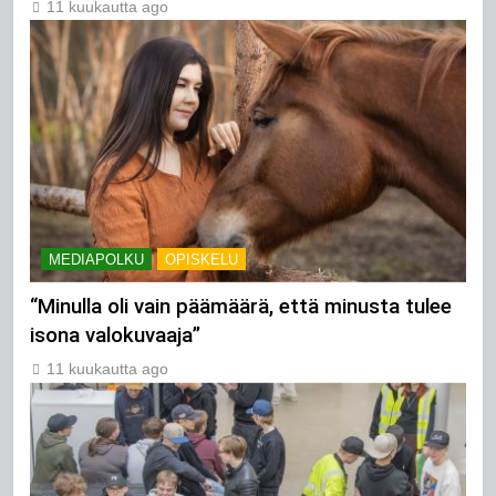
11 kuukautta ago
MEDIAPOLKU
OPISKELU
“Minulla oli vain päämäärä, että minusta tulee
isona valokuvaaja”
11 kuukautta ago