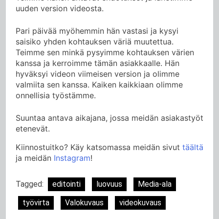
uuden version videosta.
Pari päivää myöhemmin hän vastasi ja kysyi
saisiko yhden kohtauksen väriä muutettua.
Teimme sen minkä pysyimme kohtauksen värien
kanssa ja kerroimme tämän asiakkaalle. Hän
hyväksyi videon viimeisen version ja olimme
valmiita sen kanssa. Kaiken kaikkiaan olimme
onnellisia työstämme.
Suuntaa antava aikajana, jossa meidän asiakastyöt
etenevät.
Kiinnostuitko? Käy katsomassa meidän sivut
täältä
ja meidän
Instagram
!
Tagged:
editointi
luovuus
Media-ala
työvirta
Valokuvaus
videokuvaus