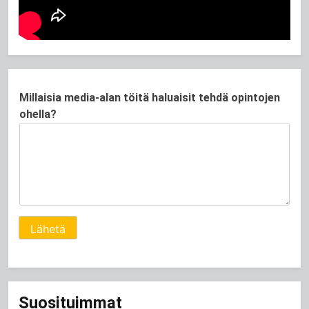
t
Millaisia media-alan töitä haluaisit tehdä opintojen
e
ohella?
h
d
ä
M
i
l
l
Lähetä
a
i
s
i
Suosituimmat
a