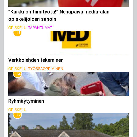
”Kaikki on tiimityötä!” Nenäpäivä media-alan
opiskelijoiden sanoin
OPISKELU
TAPAHTUMAT
11
Verkkolehden tekeminen
OPISKELU
TYÖSSÄOPPIMINEN
12
Ryhmäytyminen
OPISKELU
13